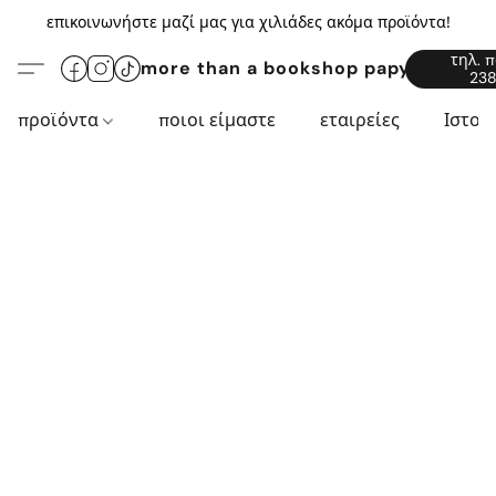
επικοινωνήστε μαζί μας για χιλιάδες ακόμα προϊόντα!
τηλ. 
more than a bookshop papyros94.c
238
προϊόντα
ποιοι είμαστε
εταιρείες
Ιστορ