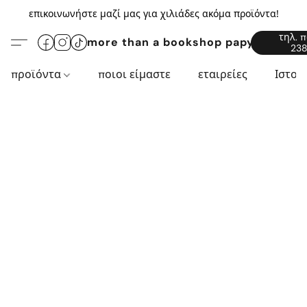
επικοινωνήστε μαζί μας για χιλιάδες ακόμα προϊόντα!
τηλ. 
more than a bookshop papyros94.c
238
προϊόντα
ποιοι είμαστε
εταιρείες
Ιστορ