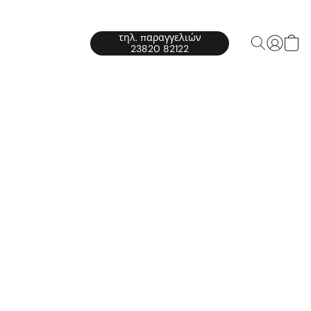
τηλ. παραγγελιών
23820 82122