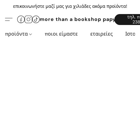
επικοινωνήστε μαζί μας για χιλιάδες ακόμα προϊόντα!
τηλ. 
more than a bookshop papyros94.c
238
προϊόντα
ποιοι είμαστε
εταιρείες
Ιστορ