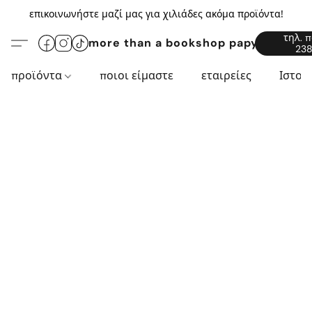
επικοινωνήστε μαζί μας για χιλιάδες ακόμα προϊόντα!
τηλ. 
more than a bookshop papyros94.c
238
προϊόντα
ποιοι είμαστε
εταιρείες
Ιστορ