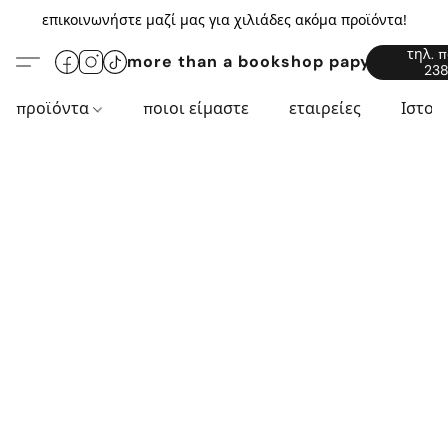
επικοινωνήστε μαζί μας για χιλιάδες ακόμα προϊόντα!
τηλ. 
more than a bookshop papyros94.c
238
προϊόντα
ποιοι είμαστε
εταιρείες
Ιστορ