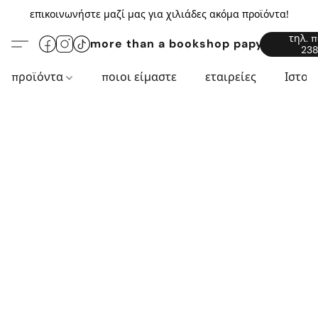
επικοινωνήστε μαζί μας για χιλιάδες ακόμα προϊόντα!
τηλ. 
more than a bookshop papyros94.c
238
προϊόντα
ποιοι είμαστε
εταιρείες
Ιστορ