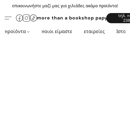
επικοινωνήστε μαζί μας για χιλιάδες ακόμα προϊόντα!
τηλ. 
more than a bookshop papyros94.c
238
προϊόντα
ποιοι είμαστε
εταιρείες
Ιστορ